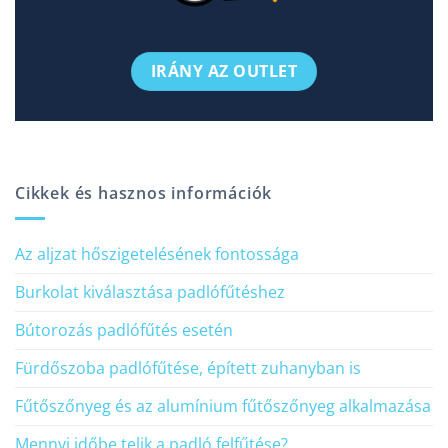
IRÁNY AZ OUTLET
Cikkek és hasznos információk
Az aljzat hőszigetelésének fontossága
Burkolat kiválasztása padlófűtéshez
Bútorozás padlófűtés esetén
Fürdőszoba padlófűtése, épített zuhanyban is
Fűtőszőnyeg és az alumínium fűtőszőnyeg alkalmazása
Mennyi időbe telik a padló felfűtése?