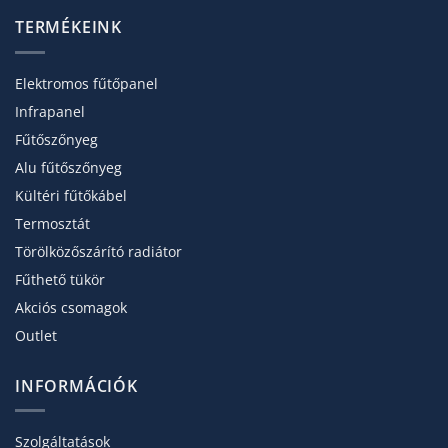
TERMÉKEINK
Elektromos fűtőpanel
Infrapanel
Fűtőszőnyeg
Alu fűtőszőnyeg
Kültéri fűtőkábel
Termosztát
Törölköző­szárító radiátor
Fűthető tükör
Akciós csomagok
Outlet
INFORMÁCIÓK
Szolgáltatások