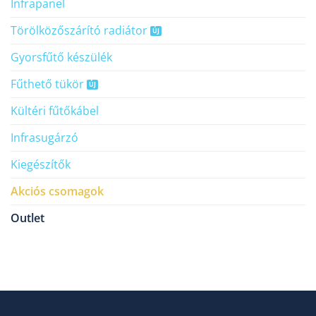
Infrapanel
Törölköző­szárító radiátor
Gyorsfűtő készülék
Fűthető tükör
Kültéri fűtőkábel
Infrasugárzó
Kiegészítők
Akciós csomagok
Outlet