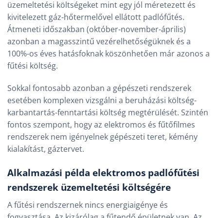
üzemeltetési költségeket mint egy jól méretezett és
kivitelezett gáz-hőtermelővel ellátott padlófűtés.
Átmeneti időszakban (október-november-április)
azonban a magasszintű vezérelhetőségüknek és a
100%-os éves hatásfoknak köszönhetően már azonos a
fűtési költség.
Sokkal fontosabb azonban a gépészeti rendszerek
esetében komplexen vizsgálni a beruházási költség-
karbantartás-fenntartási költség megtérülését. Szintén
fontos szempont, hogy az elektromos és fűtőfilmes
rendszerek nem igényelnek gépészeti teret, kémény
kialakítást, gáztervet.
Alkalmazási példa elektromos padlófűtési
rendszerek üzemeltetési költségére
A fűtési rendszernek nincs energiaigénye és
fogyasztása. Az kizárólag a fűtendő épületnek van. Az