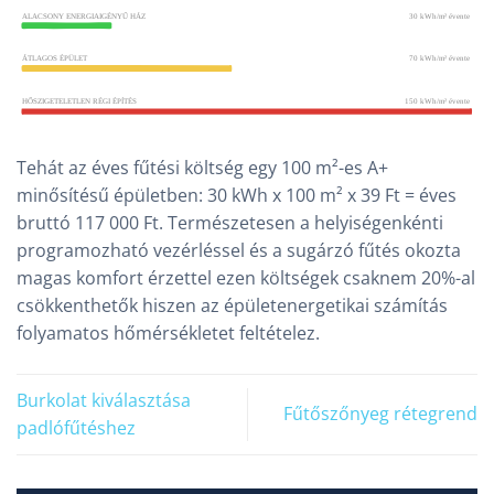
Tehát az éves fűtési költség egy 100 m²-es A+
minősítésű épületben: 30 kWh x 100 m² x 39 Ft = éves
bruttó 117 000 Ft. Természetesen a helyiségenkénti
programozható vezérléssel és a sugárzó fűtés okozta
magas komfort érzettel ezen költségek csaknem 20%-al
csökkenthetők hiszen az épületenergetikai számítás
folyamatos hőmérsékletet feltételez.
Burkolat kiválasztása
Fűtőszőnyeg rétegrend
padlófűtéshez