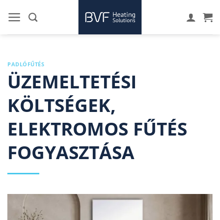
Skip
to
content
PADLÓFŰTÉS
ÜZEMELTETÉSI
KÖLTSÉGEK,
ELEKTROMOS FŰTÉS
FOGYASZTÁSA