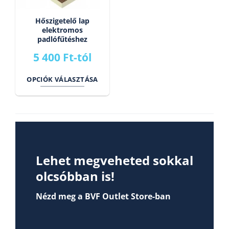
a
termékoldalon
Hőszigetelő lap
választhatók
elektromos
padlófűtéshez
ki
5 400
Ft
-tól
OPCIÓK VÁLASZTÁSA
Ennek
a
terméknek
több
variációja
van.
Lehet megveheted sokkal
A
olcsóbban is!
változatok
a
Nézd meg a BVF Outlet Store-ban
termékoldalon
választhatók