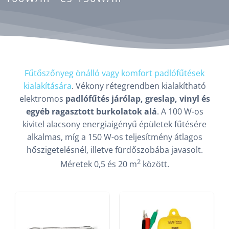
Fűtőszőnyeg önálló vagy komfort padlófűtések
kialakítására
. Vékony rétegrendben kialakítható
elektromos
padlófűtés járólap, greslap, vinyl és
egyéb ragasztott burkolatok alá
. A 100 W-os
kivitel alacsony energiaigényű épületek fűtésére
alkalmas, míg a 150 W-os teljesítmény átlagos
hőszigetelésnél, illetve fürdőszobába javasolt.
2
Méretek 0,5 és 20 m
között.