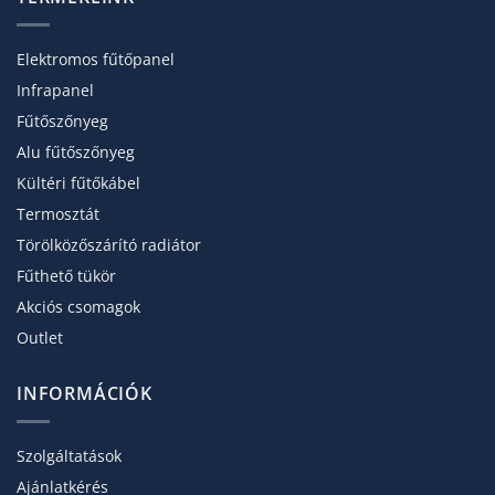
Elektromos fűtőpanel
Infrapanel
Fűtőszőnyeg
Alu fűtőszőnyeg
Kültéri fűtőkábel
Termosztát
Törölköző­szárító radiátor
Fűthető tükör
Akciós csomagok
Outlet
INFORMÁCIÓK
Szolgáltatások
Ajánlatkérés