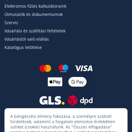
Elektromos fűtés kalkulátoraink
Útmutatók és dokumentumok
Szerviz
Vásárlási és szállítási feltételek
Vásárlástól való elállás
Katalógus letöltése
A böngészési élmény fokozása, a személyre szabott
hirdetések, valamint a forgalom elemzése érdekében
sütiket (cookie) használunk. Az "Összes elfogadása"