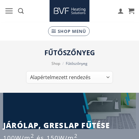
Skip
to
content
SHOP MENÜ
FŰTŐSZŐNYEG
Shop
/
Fűtőszőnyeg
JÁRÓLAP, GRESLAP FŰTÉSE
2
2
100W/m
és 150W/m