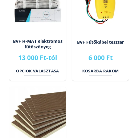
BVF H-MAT elektromos
BVF Fűtőkábel teszter
fűtőszőnyeg
13 000
Ft
-tól
6 000
Ft
OPCIÓK VÁLASZTÁSA
KOSÁRBA RAKOM
Ennek
a
terméknek
több
variációja
van.
A
változatok