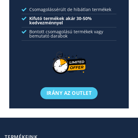
ki
Csomagolássérült de hibátlan termékek
Kifutó termékek akár 30-50%
kedvezménnyel
Bontott csomagolású termékek vagy
bemutató darabok
IRÁNY AZ OUTLET
TERMÉKEINK