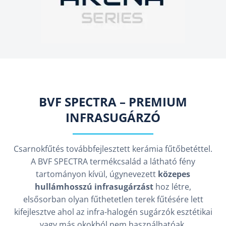
BVF SPECTRA – PREMIUM
INFRASUGÁRZÓ
Csarnokfűtés továbbfejlesztett kerámia fűtőbetéttel.
A BVF SPECTRA termékcsalád a látható fény
tartományon kívül, úgynevezett
közepes
hullámhosszú infrasugárzást
hoz létre,
elsősorban olyan fűthetetlen terek fűtésére lett
kifejlesztve ahol az infra-halogén sugárzók esztétikai
vagy más okokból nem használhatóak.