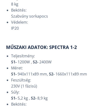
8 kg
Bekötés:
Szabvány sorkapocs
Védelem:
IP20
MŰSZAKI ADATOK: SPECTRA 1-2
Teljesítmény:
S1-
1200W ,
S
2-
2400W
Méret:
S1-
940x111x89 mm,
S
2-
1660x111x89 mm
Feszültség:
230V (1 fázisú)
Súly:
S1-
5,2 kg ,
S
2-
8,9 kg
Bekötés: