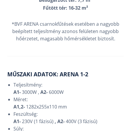
Besugárzott tér: 7,7 m²
Fűtött tér: 16-32 m²
*BVF ARENA csarnokfűtések esetében a nagyobb
beépített teljesítmény azonos felületen nagyobb
hőérzetet, magasabb hőmérsékletet biztosít.
MŰSZAKI ADATOK: ARENA 1-2
Teljesítmény:
A1-
3000W ,
A
2-
6000W
Méret:
A1,2-
1282x255x110 mm
Feszültség:
A1-
230V (1 fázisú)
, A2-
400V (3 fázisú)
Súly: