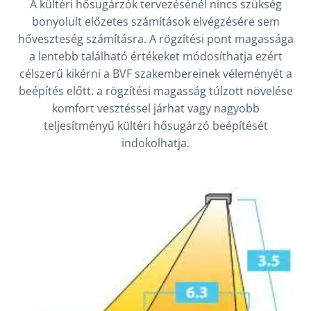
A kültéri hősugárzók tervezésénél nincs szükség
bonyolult előzetes számítások elvégzésére sem
hőveszteség számításra. A rögzítési pont magassága
a lentebb található értékeket módosíthatja ezért
célszerű kikérni a BVF szakembereinek véleményét a
beépítés előtt. a rögzítési magasság túlzott növelése
komfort vesztéssel járhat vagy nagyobb
teljesítményű kültéri hősugárzó beépítését
indokolhatja.