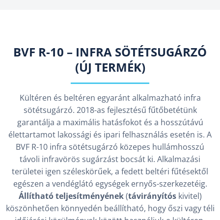
BVF R-10 – INFRA SÖTÉTSUGÁRZÓ
(ÚJ TERMÉK)
Kültéren és beltéren egyaránt alkalmazható infra
sötétsugárzó. 2018-as fejlesztésű fűtőbetétünk
garantálja a maximális hatásfokot és a hosszútávú
élettartamot lakossági és ipari felhasználás esetén is. A
BVF R-10 infra sötétsugárzó közepes hullámhosszú
távoli infravörös sugárzást bocsát ki. Alkalmazási
területei igen széleskörűek, a fedett beltéri fűtésektől
egészen a vendéglátó egységek ernyős-szerkezetéig.
Állítható teljesítményének
(
távirányítós
kivitel)
köszönhetően könnyedén beállítható, hogy őszi vagy téli