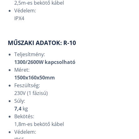
2,5m-es bekötő kábel
Védelem:
IPX4
MŰSZAKI ADATOK: R-10
Teljesítmény:
1300/2600W kapcsolható
Méret:
1500x160x50mm
Feszültség:
230V (1 fázisú)
Súly:
7,4
kg
Bekötés:
1,8m-es bekötő kábel
Védelem: