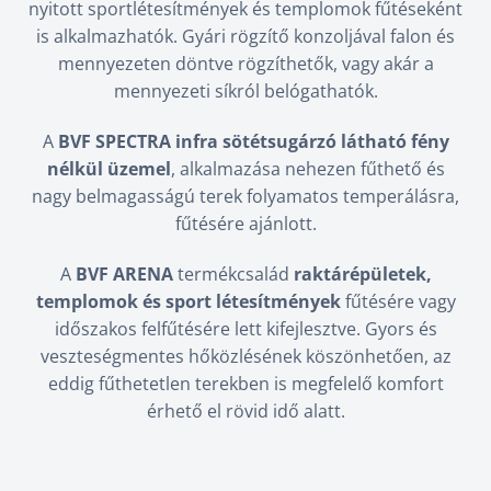
nyitott sportlétesítmények és templomok fűtéseként
is alkalmazhatók. Gyári rögzítő konzoljával falon és
mennyezeten döntve rögzíthetők, vagy akár a
mennyezeti síkról belógathatók.
A
BVF SPECTRA infra sötétsugárzó látható fény
nélkül üzemel
, alkalmazása nehezen fűthető és
nagy belmagasságú terek folyamatos temperálásra,
fűtésére ajánlott.
A
BVF ARENA
termékcsalád
raktárépületek,
templomok és sport létesítmények
fűtésére vagy
időszakos felfűtésére lett kifejlesztve. Gyors és
veszteségmentes hőközlésének köszönhetően, az
eddig fűthetetlen terekben is megfelelő komfort
érhető el rövid idő alatt.