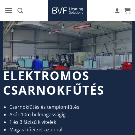
Skip
to
content
ELEKTROMOS
CSARNOKFŰTÉS
Csarnokfűtés és templomfűtés
Akár 10m belmagasságig
1 és 3 fázisú kivitelek
Magas hőérzet azonnal