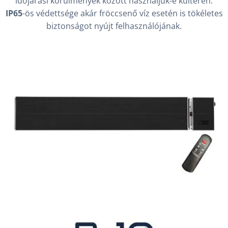
időjárási körülmények között használjuk-e kültéren.
IP65
-ös védettsége akár fröccsenő víz esetén is tökéletes
biztonságot nyújt felhasználójának.