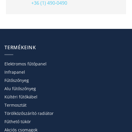
+36 (1) 490-0490
TERMÉKEINK
Elektromos fűtőpanel
Infrapanel
Fűtőszőnyeg
Alu fűtőszőnyeg
Kültéri fűtőkábel
Termosztát
Törölköző­szárító radiátor
Fűthető tükör
Akciós csomagok