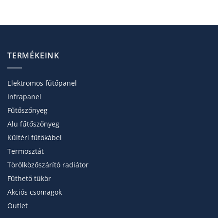
TERMÉKEINK
Elektromos fűtőpanel
Infrapanel
Fűtőszőnyeg
Alu fűtőszőnyeg
Kültéri fűtőkábel
Termosztát
Törölköző­szárító radiátor
Fűthető tükör
Akciós csomagok
Outlet