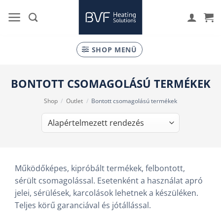
Skip
to
content
SHOP MENÜ
BONTOTT CSOMAGOLÁSÚ TERMÉKEK
Shop
/
Outlet
/
Bontott csomagolású termékek
Működőképes, kipróbált termékek, felbontott,
sérült csomagolással. Esetenként a használat apró
jelei, sérülések, karcolások lehetnek a készüléken.
Teljes körű garanciával és jótállással.