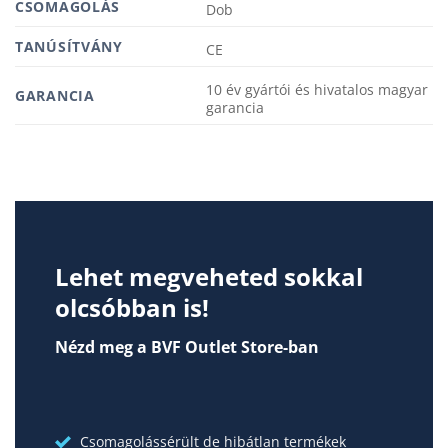
CSOMAGOLÁS
Dob
TANÚSÍTVÁNY
CE
10 év gyártói és hivatalos magyar
GARANCIA
garancia
Lehet megveheted sokkal
olcsóbban is!
Nézd meg a BVF Outlet Store-ban
Csomagolássérült de hibátlan termékek