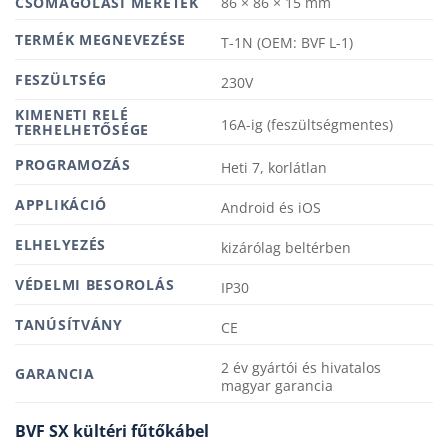
MÉRETEK
86 × 86 × 15 mm
TERMÉK MEGNEVEZÉSE
T-1N (OEM: BVF L-1)
FESZÜLTSÉG
230V
KIMENETI RELÉ
16A-ig (feszültségmentes)
TERHELHETŐSÉGE
PROGRAMOZÁS
Heti 7, korlátlan
APPLIKÁCIÓ
Android és iOS
ELHELYEZÉS
kizárólag beltérben
VÉDELMI BESOROLÁS
IP30
TANÚSÍTVÁNY
CE
2 év gyártói és hivatalos
GARANCIA
magyar garancia
BVF SX kültéri fűtőkábel