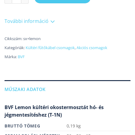
További információ
Cikkszám:
sx+lemon
Kategóriák:
Kültéri fűtőkábel csomagok
,
Akciós csomagok
Márka:
BVF
MŰSZAKI ADATOK
BVF Lemon kültéri okostermosztát hó- és
jégmentesítéshez (T-1N)
BRUTTÓ TÖMEG
0,19 kg