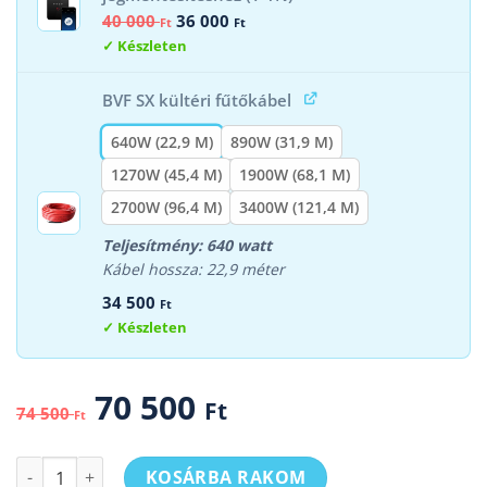
Original
Current
40 000
36 000
Ft
Ft
price
price
Készleten
was:
is:
40
36
000 Ft.
000 Ft.
BVF SX kültéri fűtőkábel
640W (22,9 M)
890W (31,9 M)
1270W (45,4 M)
1900W (68,1 M)
2700W (96,4 M)
3400W (121,4 M)
Teljesítmény: 640 watt
Kábel hossza: 22,9 méter
34 500
Ft
Készleten
70 500
Ft
74 500
Ft
BVF SX 28W/m kültéri fűtőkábel + BVF L-1 kültéri okostermos
KOSÁRBA RAKOM