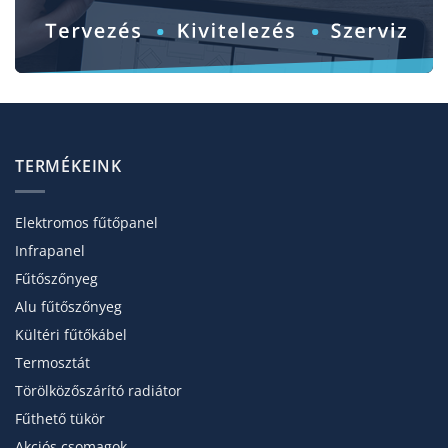
TERMÉKEINK
Elektromos fűtőpanel
Infrapanel
Fűtőszőnyeg
Alu fűtőszőnyeg
Kültéri fűtőkábel
Termosztát
Törölköző­szárító radiátor
Fűthető tükör
Akciós csomagok