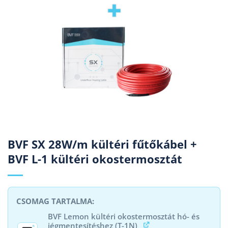
BVF SX 28W/m kültéri fűtőkábel +
BVF L-1 kültéri okostermosztát
BVF Lemon kültéri okostermosztát hó- és
jégmentesítéshez (T-1N)