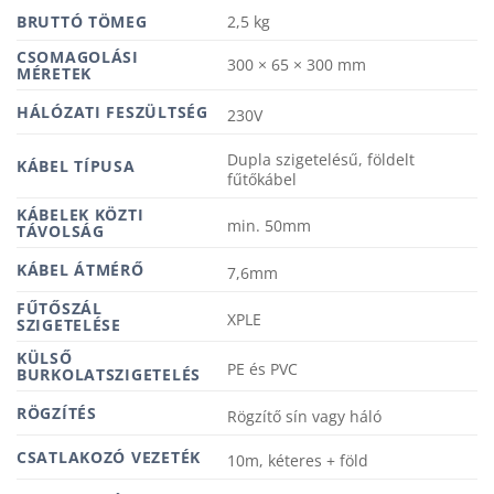
BRUTTÓ TÖMEG
2,5 kg
300 × 65 × 300 mm
MÉRETEK
HÁLÓZATI FESZÜLTSÉG
230V
Dupla szigetelésű, földelt
KÁBEL TÍPUSA
fűtőkábel
KÁBELEK KÖZTI
min. 50mm
TÁVOLSÁG
KÁBEL ÁTMÉRŐ
7,6mm
FŰTŐSZÁL
XPLE
SZIGETELÉSE
KÜLSŐ
PE és PVC
BURKOLATSZIGETELÉS
RÖGZÍTÉS
Rögzítő sín vagy háló
CSATLAKOZÓ VEZETÉK
10m, kéteres + föld