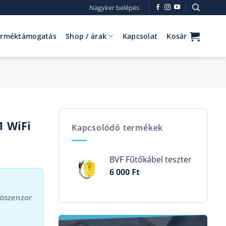
Nagyker belépés
erméktámogatás
Shop / árak
Kapcsolat
Kosár
1 WiFi
Kapcsolódó termékek
BVF Fűtőkábel teszter
6 000
Ft
lószenzor