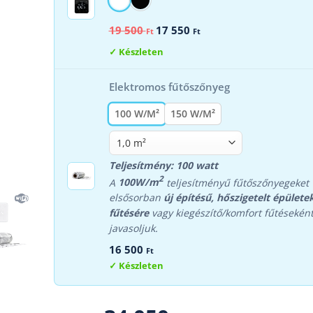
Original
Current
19 500
17 550
Ft
Ft
price
price
was:
is:
Készleten
19
17
500 Ft.
550 Ft.
Elektromos fűtőszőnyeg
100 W/M²
150 W/M²
Teljesítmény: 100 watt
2
A
100W/m
teljesítményű fűtőszőnyegeket
elsősorban
új építésű, hőszigetelt épülete
fűtésére
vagy kiegészítő/komfort fűtésekén
javasoljuk.
16 500
Ft
Készleten