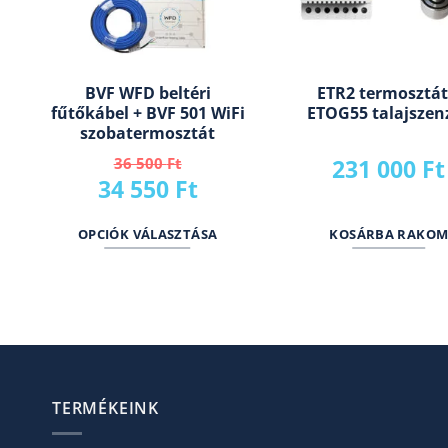
BVF WFD beltéri
ETR2 termosztát
fűtőkábel + BVF 501 WiFi
ETOG55 talajszen
szobatermosztát
36 500
Ft
231 000
Ft
Original
Current
34 550
Ft
price
price
OPCIÓK VÁLASZTÁSA
KOSÁRBA RAKO
was:
is:
36
34
500 Ft.
550 Ft.
TERMÉKEINK