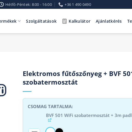
Hétfő-Péntek: 8:00 - 16:00
+36 1 490 0490
ermékek
Szolgáltatások
Kalkulátor
Ajánlatkérés
T
Elektromos fűtőszőnyeg + BVF 50
szobatermosztát
BVF 501 WiFi szobatermosztát + 3m pad