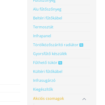
Fűtőszőnyeg
Alu fűtőszőnyeg
ztát mennyiség
Beltéri fűtőkábel
Termosztát
Infrapanel
Törölköző­szárító radiátor
Gyorsfűtő készülék
Fűthető tükör
Kültéri fűtőkábel
Infrasugárzó
Kiegészítők
Akciós csomagok