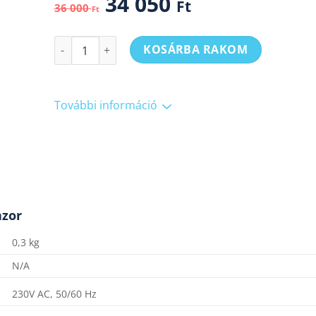
34 050
Ft
36 000
Ft
Elektromos fűtőszőnyeg + BVF 501 WiFi szobatermos
KOSÁRBA RAKOM
További információ
nzor
0,3 kg
N/A
230V AC, 50/60 Hz