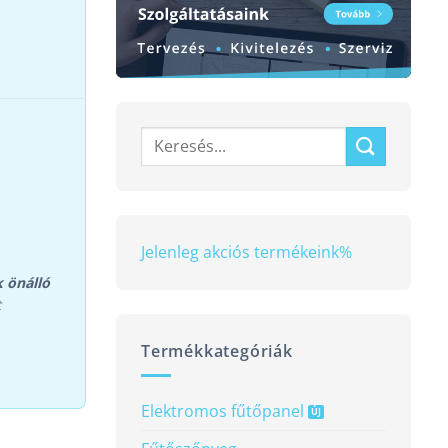
Keresés
a
következőre:
Jelenleg akciós termékeink
%
k önálló
t
Termékkategóriák
Elektromos fűtőpanel