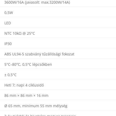
3600W/16A (javasolt: max.3200W/14A)
0,5W
LED
NTC 10kΩ @ 25°C
IP30
ABS UL94-5 szabvány tűzállósági fokozat
5°C–80°C, 0,5°C lépcsőkben
± 0,5°C
Heti 7; napi 4 ciklusidő
86 mm × 86 mm × 16 mm
Ø 65 mm, minimum 55 mm mélység