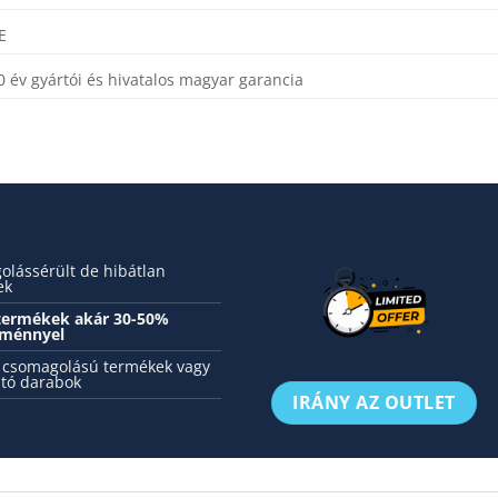
E
0 év gyártói és hivatalos magyar garancia
lássérült de hibátlan
ek
 termékek akár 30-50%
ménnyel
 csomagolású termékek vagy
tó darabok
IRÁNY AZ OUTLET