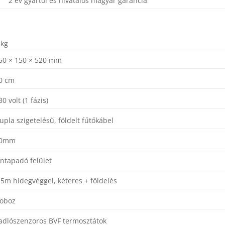
2 év gyártói és hivatalos magyar garancia
 kg
50 × 150 × 520 mm
0 cm
30 volt (1 fázis)
upla szigetelésű, földelt fűtőkábel
0mm
ntapadó felület
,5m hidegvéggel, kéteres + földelés
oboz
adlószenzoros BVF termosztátok