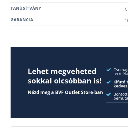
TANÚSÍTVÁNY
C
GARANCIA
1
Lehet megveheted
Csomago
termék
sokkal olcsóbban is!
Kifutó
kedvez
Nézd meg a BVF Outlet Store-ban
Bontott
bemuta