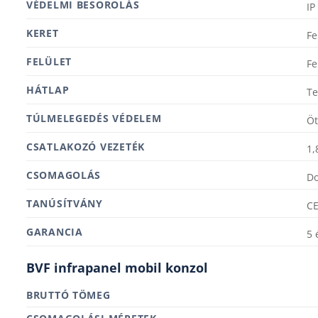
VÉDELMI BESOROLÁS
IP
KERET
Fe
FELÜLET
Fe
HÁTLAP
Te
TÚLMELEGEDÉS VÉDELEM
Öt
CSATLAKOZÓ VEZETÉK
1,
CSOMAGOLÁS
D
TANÚSÍTVÁNY
C
GARANCIA
5 
BVF infrapanel mobil konzol
BRUTTÓ TÖMEG