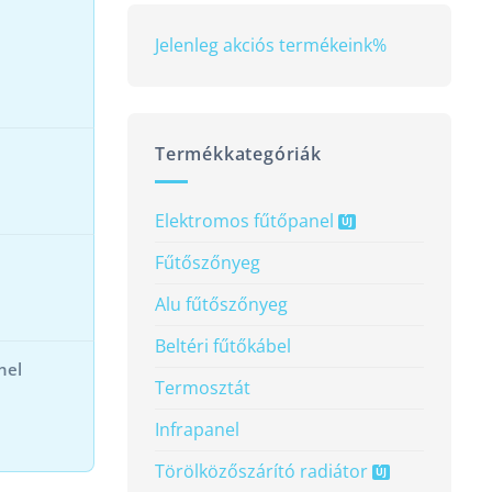
Jelenleg akciós termékeink
%
Termékkategóriák
Elektromos fűtőpanel
Fűtőszőnyeg
Alu fűtőszőnyeg
Beltéri fűtőkábel
nel
Termosztát
Infrapanel
Törölköző­szárító radiátor