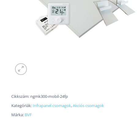
Cikkszám:
ngmk300-mobil-24fp
Kategóriák:
Infrapanel csomagok
,
Akciós csomagok
Márka:
BVF