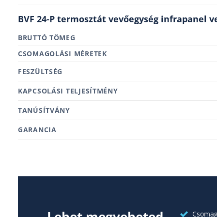
BVF 24-P termosztát vevőegység infrapanel v
BRUTTÓ TÖMEG
MÉRETEK
FESZÜLTSÉG
KAPCSOLÁSI TELJESÍTMÉNY
TANÚSÍTVÁNY
GARANCIA
Lehet megveheted
Csomago