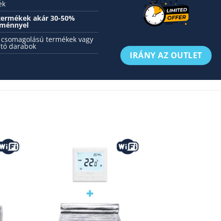
ek
 termékek akár 30-50%
ménnyel
 csomagolású termékek vagy
tó darabok
IRÁNY AZ OUTLET