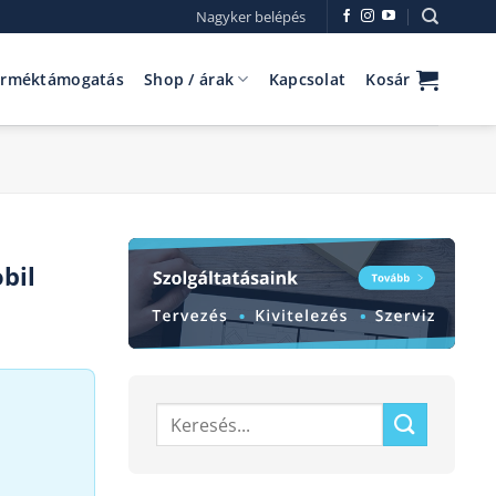
Nagyker belépés
erméktámogatás
Shop / árak
Kapcsolat
Kosár
bil
Keresés
a
következőre: