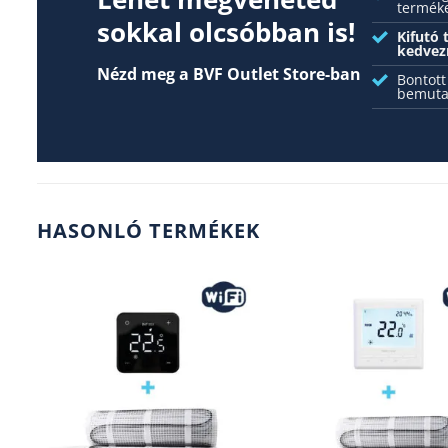
termék
sokkal olcsóbban is!
Kifutó
kedvez
Nézd meg a BVF Outlet Store-ban
Bontott
bemuta
HASONLÓ TERMÉKEK