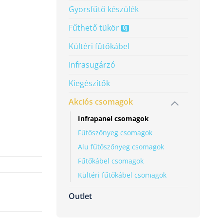
Gyorsfűtő készülék
-FP termosztát mennyiség
Fűthető tükör
Kültéri fűtőkábel
Infrasugárzó
Kiegészítők
Akciós csomagok
Infrapanel csomagok
Fűtőszőnyeg csomagok
Alu fűtőszőnyeg csomagok
Fűtőkábel csomagok
Kültéri fűtőkábel csomagok
Outlet