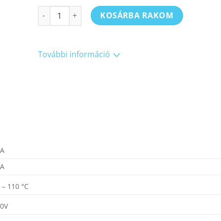
BVF NG 300W infrapanel + BVF mobil konzol + BVF 24
KOSÁRBA RAKOM
További információ
/A
/A
 – 110 °C
30V