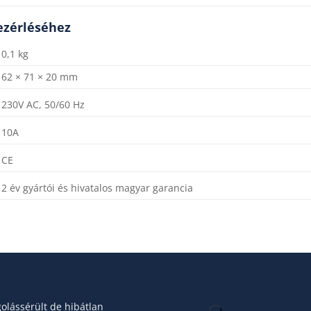
ezérléséhez
0,1 kg
62 × 71 × 20 mm
230V AC, 50/60 Hz
10A
CE
2 év gyártói és hivatalos magyar garancia
lássérült de hibátlan