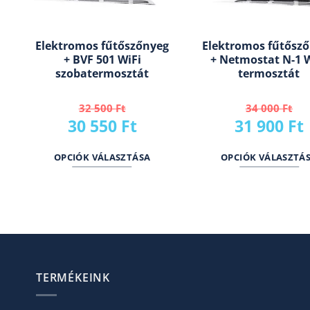
Elektromos fűtőszőnyeg
Elektromos fűtősz
+ BVF 501 WiFi
+ Netmostat N-1 
szobatermosztát
termosztát
32 500
Ft
34 000
Ft
Original
Current
Original
30 550
Ft
31 900
Ft
price
price
price
OPCIÓK VÁLASZTÁSA
OPCIÓK VÁLASZTÁ
was:
is:
was:
i
32
30
34
500 Ft.
550 Ft.
000 Ft.
TERMÉKEINK