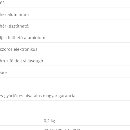
 65
hér alumínium
hér (tisztítható)
ljes felületű alumínium
szörös elektronikus
8m + földelt villásdugó
oboz
E
év gyártói és hivatalos magyar garancia
0,2 kg