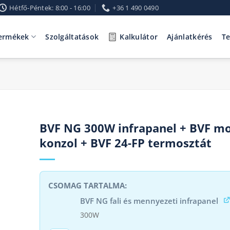
Hétfő-Péntek: 8:00 - 16:00
+36 1 490 0490
ermékek
Szolgáltatások
Kalkulátor
Ajánlatkérés
T
BVF NG 300W infrapanel + BVF mo
konzol + BVF 24-FP termosztát
BVF NG fali és mennyezeti infrapanel
300W