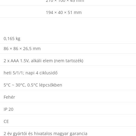
210 × 100 × 45 mm
194 × 40 × 51 mm
0,165 kg
86 × 86 × 26,5 mm
2 x AAA 1.5V, alkáli elem (nem tartozék)
heti 5/1/1; napi 4 ciklusidő
5°C ~ 30°C, 0.5°C lépcsőkben
Fehér
IP 20
CE
2 év gyártói és hivatalos magyar garancia