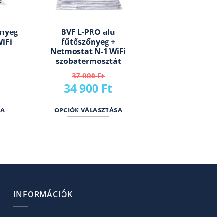
őnyeg
BVF L-PRO alu
WiFi
fűtőszőnyeg +
Netmostat N-1 WiFi
szobatermosztát
37 000
Ft
Current
Original
Current
34 900
Ft
price
price
price
SA
OPCIÓK VÁLASZTÁSA
s:
was:
is:
31
37
34
900 Ft.
000 Ft.
900 Ft.
INFORMÁCIÓK