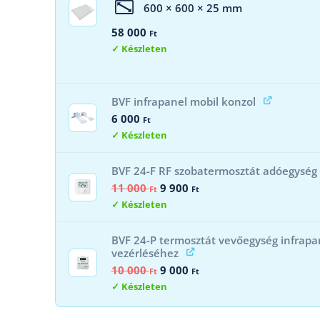
600 × 600 × 25 mm
58 000
Ft
Készleten
BVF infrapanel mobil konzol
6 000
Ft
Készleten
BVF 24-F RF szobatermosztát adóegység
Original
Current
11 000
9 900
Ft
Ft
price
price
Készleten
was:
is:
11
9
000 Ft.
900 Ft.
BVF 24-P termosztát vevőegység infrapa
vezérléséhez
Original
Current
10 000
9 000
Ft
Ft
price
price
Készleten
was:
is:
10
9
000 Ft.
000 Ft.