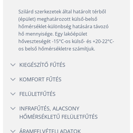
Szilárd szerkezetek által határolt térből
(épület) meghatározott külső-belső
hőmérséklet-különbség hatására távozó
hő mennyisége. Egy lakóépület
hőveszteségét -15°C-os külső- és +20-22°C-
os belső hőmérsékletre számítjuk.
KIEGÉSZÍTŐ FŰTÉS
KOMFORT FŰTÉS
FELÜLETFŰTÉS
INFRAFŰTÉS, ALACSONY
HŐMÉRSÉKLETŰ FELÜLETFŰTÉS
ÁRAMFELVÉTELI ADATOK