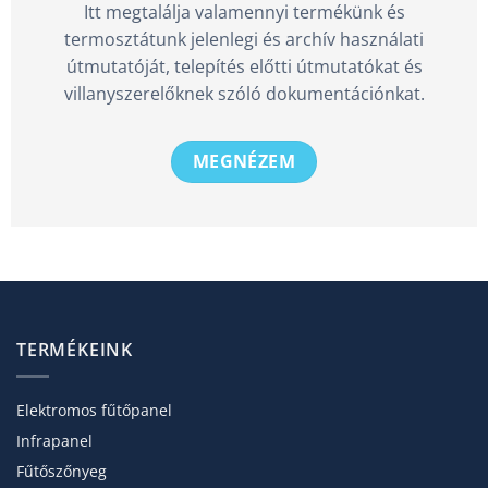
Itt megtalálja valamennyi termékünk és
termosztátunk jelenlegi és archív használati
útmutatóját, telepítés előtti útmutatókat és
villanyszerelőknek szóló dokumentációnkat.
MEGNÉZEM
TERMÉKEINK
Elektromos fűtőpanel
Infrapanel
Fűtőszőnyeg