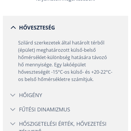
HŐVESZTESÉG
Szilárd szerkezetek által határolt térből
(épület) meghatározott külső-belső
hőmérséklet-különbség hatására távozó
hő mennyisége. Egy lakóépület
hőveszteségét -15°C-os külső- és +20-22°C-
os belső hőmérsékletre számítjuk.
HŐIGÉNY
FŰTÉSI DINAMIZMUS
HŐSZIGETELÉSI ÉRTÉK, HŐVEZETÉSI