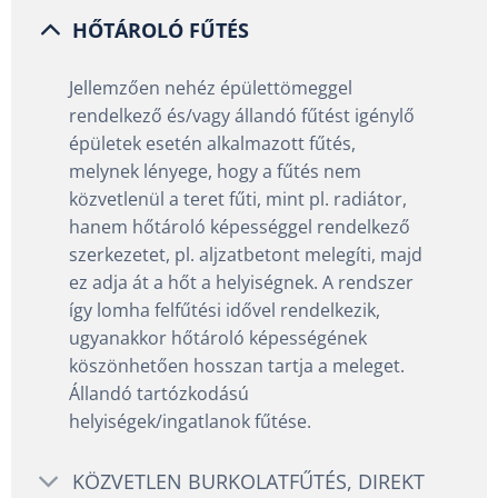
HŐTÁROLÓ FŰTÉS
Jellemzően nehéz épülettömeggel
rendelkező és/vagy állandó fűtést igénylő
épületek esetén alkalmazott fűtés,
melynek lényege, hogy a fűtés nem
közvetlenül a teret fűti, mint pl. radiátor,
hanem hőtároló képességgel rendelkező
szerkezetet, pl. aljzatbetont melegíti, majd
ez adja át a hőt a helyiségnek. A rendszer
így lomha felfűtési idővel rendelkezik,
ugyanakkor hőtároló képességének
köszönhetően hosszan tartja a meleget.
Állandó tartózkodású
helyiségek/ingatlanok fűtése.
KÖZVETLEN BURKOLATFŰTÉS, DIREKT