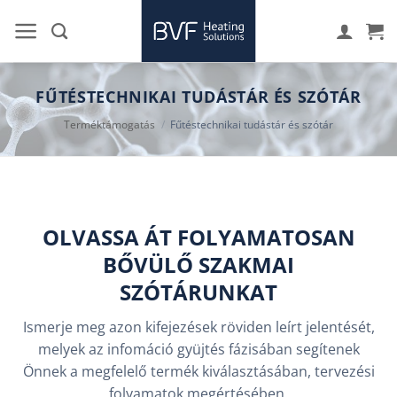
Skip
to
content
FŰTÉSTECHNIKAI TUDÁSTÁR ÉS SZÓTÁR
Terméktámogatás
/
Fűtéstechnikai tudástár és szótár
OLVASSA ÁT FOLYAMATOSAN
BŐVÜLŐ SZAKMAI
SZÓTÁRUNKAT
Ismerje meg azon kifejezések röviden leírt jelentését,
melyek az infomáció gyüjtés fázisában segítenek
Önnek a megfelelő termék kiválasztásában, tervezési
folyamatok megértésében.