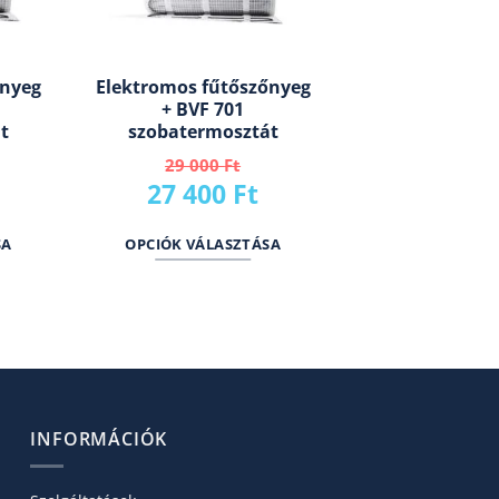
őnyeg
Elektromos fűtőszőnyeg
+ BVF 701
t
szobatermosztát
29 000
Ft
Current
Original
Current
27 400
Ft
price
price
price
SA
OPCIÓK VÁLASZTÁSA
s:
was:
is:
30
29
27
550 Ft.
000 Ft.
400 Ft.
INFORMÁCIÓK