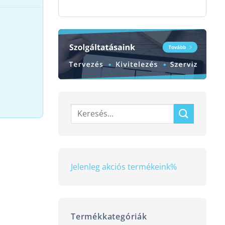
Keresés
a
következőre:
Jelenleg akciós termékeink
%
t mennyiség
Termékkategóriák