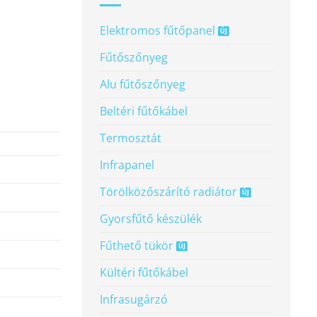
Elektromos fűtőpanel
Fűtőszőnyeg
Alu fűtőszőnyeg
Beltéri fűtőkábel
Termosztát
Infrapanel
Törölköző­szárító radiátor
Gyorsfűtő készülék
Fűthető tükör
Kültéri fűtőkábel
Infrasugárzó