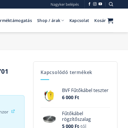
Nagyker belépés
erméktámogatás
Shop / árak
Kapcsolat
Kosár
701
Kapcsolódó termékek
BVF Fűtőkábel teszter
6 000
Ft
nzor
Fűtőkábel
rögzítőszalag
5 000
Ft
-tól