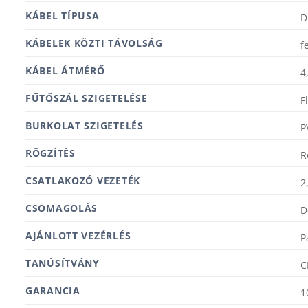
KÁBEL TÍPUSA
D
KÁBELEK KÖZTI TÁVOLSÁG
f
KÁBEL ÁTMÉRŐ
4
FŰTŐSZÁL SZIGETELÉSE
F
BURKOLAT SZIGETELÉS
P
RÖGZÍTÉS
R
CSATLAKOZÓ VEZETÉK
2
CSOMAGOLÁS
D
AJÁNLOTT VEZÉRLÉS
P
TANÚSÍTVÁNY
C
GARANCIA
1