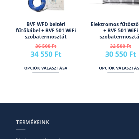
BVF WFD beltéri
Elektromos fűtősz
fűtőkábel + BVF 501 WiFi
+ BVF 501 WiFi
szobatermosztát
szobatermosztá
36 500
Ft
32 500
Ft
Original
Current
Original
34 550
Ft
30 550
Ft
price
price
price
OPCIÓK VÁLASZTÁSA
OPCIÓK VÁLASZTÁ
was:
is:
was:
i
36
34
32
500 Ft.
550 Ft.
500 Ft.
TERMÉKEINK