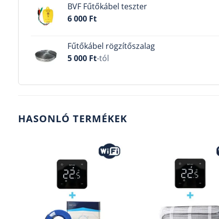
BVF Fűtőkábel teszter
6 000
Ft
Fűtőkábel rögzítőszalag
5 000
Ft
-tól
HASONLÓ TERMÉKEK