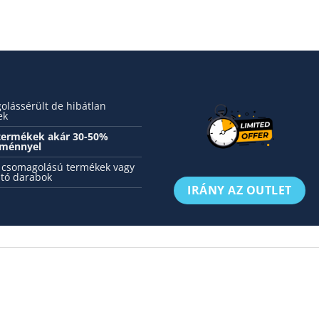
lássérült de hibátlan
ek
 termékek akár 30-50%
ménnyel
 csomagolású termékek vagy
tó darabok
IRÁNY AZ OUTLET