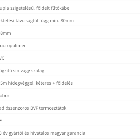
upla szigetelésű, földelt fűtőkábel
ektetési távolságtól függ min. 80mm
,8mm
luoropolimer
VC
ögzítő sín vagy szalag
,5m hidegvéggel, kéteres + földelés
oboz
adlószenzoros BVF termosztátok
E
0 év gyártói és hivatalos magyar garancia