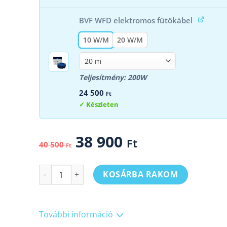
16
14
000 Ft.
400 Ft.
BVF WFD elektromos fűtőkábel
10 W/M
20 W/M
Teljesítmény: 200W
24 500
Ft
Készleten
38 900
Ft
40 500
Ft
BVF WFD beltéri fűtőkábel + BVF 701 szobatermosztá
KOSÁRBA RAKOM
További információ