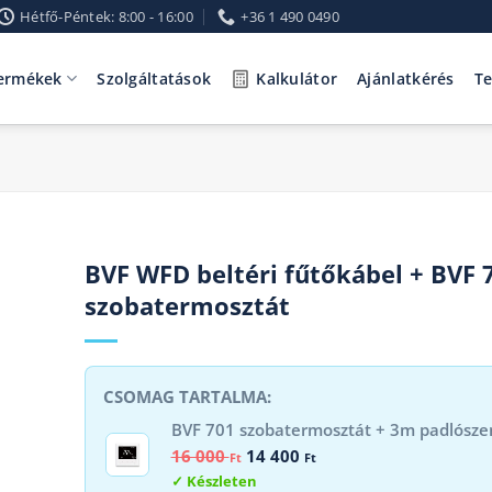
Hétfő-Péntek: 8:00 - 16:00
+36 1 490 0490
ermékek
Szolgáltatások
Kalkulátor
Ajánlatkérés
T
BVF WFD beltéri fűtőkábel + BVF 
szobatermosztát
BVF 701 szobatermosztát + 3m padlósze
Original
Current
16 000
14 400
Ft
Ft
price
price
Készleten
was:
is: