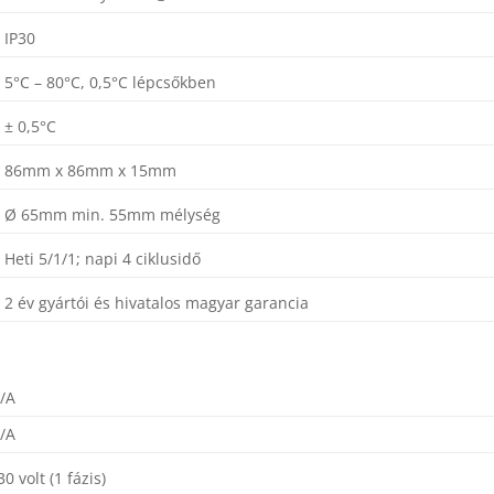
IP30
5°C – 80°C, 0,5°C lépcsőkben
± 0,5°C
86mm x 86mm x 15mm
Ø 65mm min. 55mm mélység
Heti 5/1/1; napi 4 ciklusidő
2 év gyártói és hivatalos magyar garancia
/A
/A
30 volt (1 fázis)