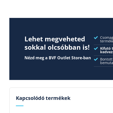
Lehet megveheted
Csomago
termék
sokkal olcsóbban is!
Kifutó
kedvez
Nézd meg a BVF Outlet Store-ban
Bontott
bemuta
Kapcsolódó termékek