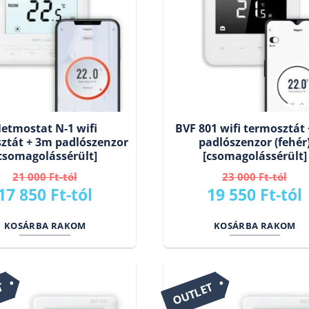
etmostat N-1 wifi
BVF 801 wifi termosztát
ztát + 3m padlószenzor
padlószenzor (fehér
csomagolássérült]
[csomagolássérült]
21 000
Ft
23 000
Ft
Original
Current
Original
17 850
Ft
19 550
Ft
price
price
price
KOSÁRBA RAKOM
KOSÁRBA RAKOM
was:
is:
was:
i
21
17
23
000 Ft.
850 Ft.
000 Ft.
T
OUTLET