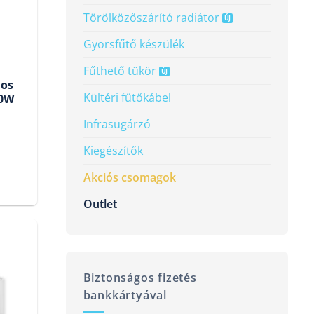
Törölköző­szárító radiátor
Gyorsfűtő készülék
Fűthető tükör
mos
Kültéri fűtőkábel
00W
Infrasugárzó
Current
Kiegészítők
price
Akciós csomagok
s:
Outlet
52
000 Ft.
Biztonságos fizetés
bankkártyával