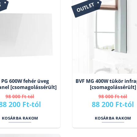
T
OUTLET
 PG 600W fehér üveg
BVF MG 400W tükör infra
anel [csomagolássérült]
[csomagolássérült]
98 000
Ft
98 000
Ft
Original
Current
Original
88 200
Ft
88 200
Ft
price
price
price
KOSÁRBA RAKOM
KOSÁRBA RAKOM
was:
is:
was:
i
98
88
98