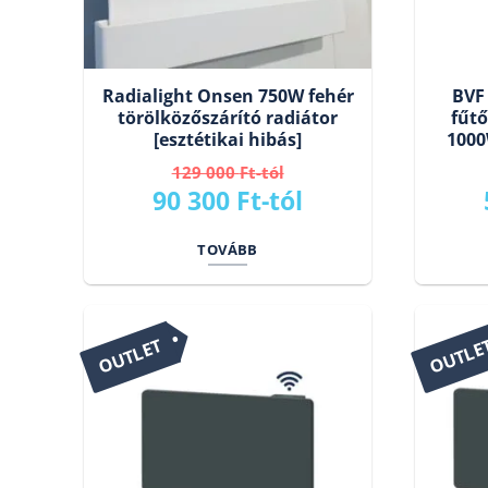
Radialight Onsen 750W fehér
BVF
törölközőszárító radiátor
fűtő
[esztétikai hibás]
1000
129 000
Ft
Original
Current
90 300
Ft
price
price
TOVÁBB
was:
is:
129
90
000 Ft.
300 Ft.
OUTLET
OUTLE