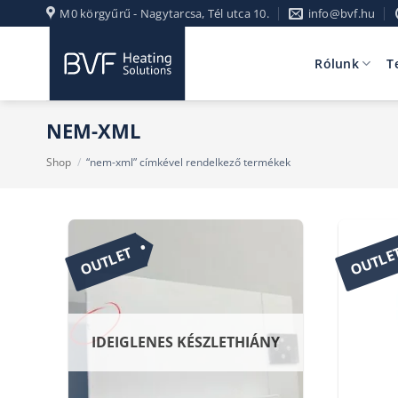
Skip
M0 körgyűrű - Nagytarcsa, Tél utca 10.
info@bvf.hu
to
content
Rólunk
T
NEM-XML
Shop
/
“nem-xml” címkével rendelkező termékek
OUTLET
OUTLE
IDEIGLENES KÉSZLETHIÁNY