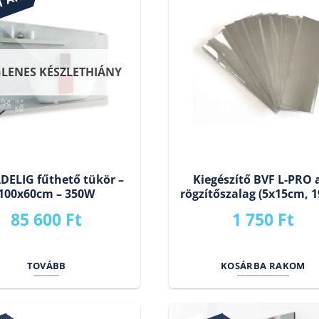
T ÁR
GLENES KÉSZLETHIÁNY
DELIG fűthető tükör –
Kiegészítő BVF L-PRO 
100x60cm – 350W
rögzítőszalag (5x15cm, 1
85 600
Ft
1 750
Ft
TOVÁBB
KOSÁRBA RAKOM