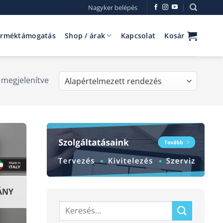
Nagyker belépés
erméktámogatás
Shop / árak
Kapcsolat
Kosár
 megjelenítve
ÁNY
Keresés
a