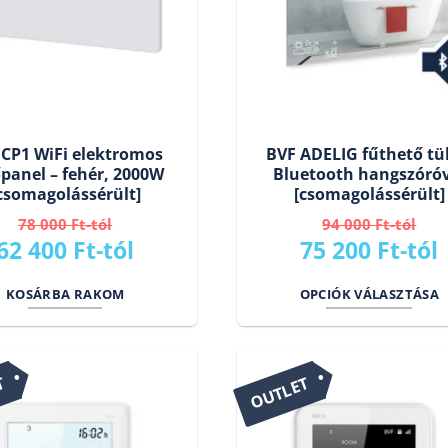
 CP1 WiFi elektromos
BVF ADELIG fűthető tü
panel – fehér, 2000W
Bluetooth hangszóró
csomagolássérült]
[csomagolássérült]
78 000
Ft
94 000
Ft
Original
Current
Original
62 400
Ft
75 200
Ft
price
price
price
KOSÁRBA RAKOM
OPCIÓK VÁLASZTÁSA
was:
is:
was:
i
78
62
94
000 Ft.
400 Ft.
000 Ft.
T
OUTLET