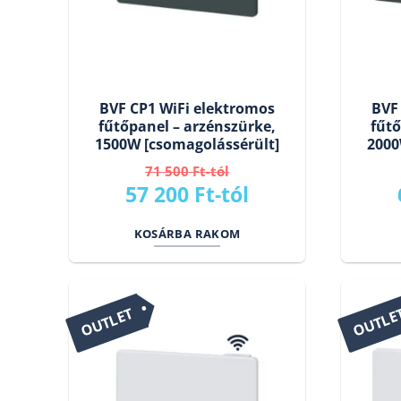
BVF CP1 WiFi elektromos
BVF
fűtőpanel – arzénszürke,
fűtő
1500W [csomagolássérült]
2000
71 500
Ft
Original
Current
57 200
Ft
price
price
KOSÁRBA RAKOM
was:
is:
71
57
500 Ft.
200 Ft.
OUTLET
OUTLE