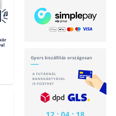
kör
val
Gyors kiszállítás országosan
Current
price
A FUTÁRNÁL
BANKKÁRTYÁVAL
s:
IS FIZETHET
75
200 Ft.
12 : 04 : 17