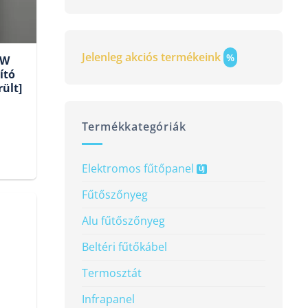
következőre:
Jelenleg akciós termékeink
%
0W
ító
ült]
Current
Termékkategóriák
price
is:
Elektromos fűtőpanel
116
Fűtőszőnyeg
100 Ft.
Alu fűtőszőnyeg
Beltéri fűtőkábel
Termosztát
Infrapanel