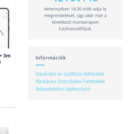
Amennyiben 14:30 előtt adja le
megrendelését, úgy akár már a
következő munkanapon
házhozszállítjuk.
 + 3m
Információk
)
Vásárlási és szállítási feltételek
Általános Szerződési Feltételek
Current
Adatvédelmi tájékoztató
price
s:
19
550 Ft.