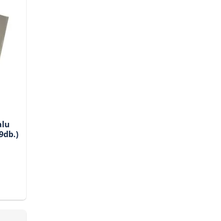
alu
9db.)