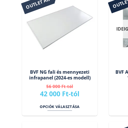
OUTLE
OUTLET ÁR
IDEI
BVF NG fali és mennyezeti
BVF A
infrapanel (2024-es modell)
56 000
Ft
-tól
42 000
Ft
-tól
OPCIÓK VÁLASZTÁSA
Ennek
a