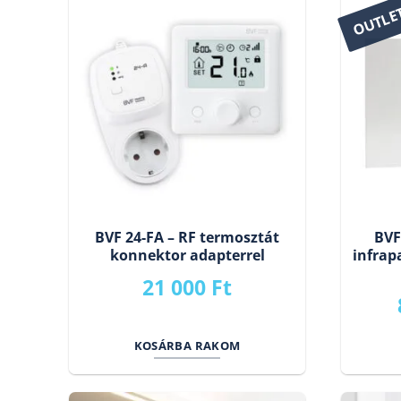
terméknek
OUTLE
több
variációja
van.
A
változatok
a
termékoldalon
választhatók
ki
BVF 24-FA – RF termosztát
BVF
konnektor adapterrel
infrap
21 000
Ft
KOSÁRBA RAKOM