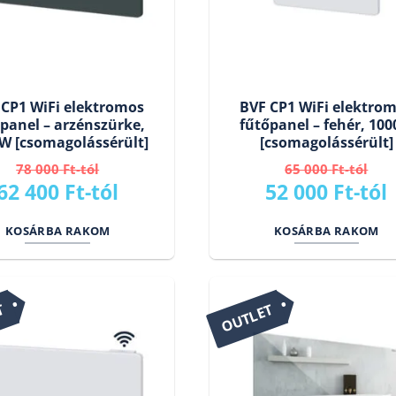
 CP1 WiFi elektromos
BVF CP1 WiFi elektro
panel – arzénszürke,
fűtőpanel – fehér, 10
W [csomagolássérült]
[csomagolássérült]
78 000
Ft
65 000
Ft
Original
Current
Original
62 400
Ft
52 000
Ft
price
price
price
KOSÁRBA RAKOM
KOSÁRBA RAKOM
was:
is:
was:
i
78
62
65
000 Ft.
400 Ft.
000 Ft.
T
OUTLET