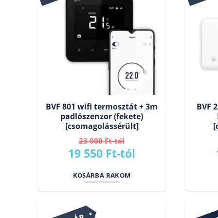
BVF 801 wifi termosztát + 3m
BVF 2
padlószenzor (fekete)
[csomagolássérült]
[
23 000
Ft
Original
Current
19 550
Ft
price
price
KOSÁRBA RAKOM
was:
is:
23
19
000 Ft.
550 Ft.