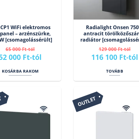
 CP1 WiFi elektromos
Radialight Onsen 75
panel – arzénszürke,
antracit törölközőszár
W [csomagolássérült]
radiátor [csomagolássér
65 000
Ft
129 000
Ft
Original
Current
Original
52 000
Ft
116 100
Ft
price
price
price
KOSÁRBA RAKOM
TOVÁBB
was:
is:
was:
65
52
129
000 Ft.
000 Ft.
000 Ft.
T
OUTLET