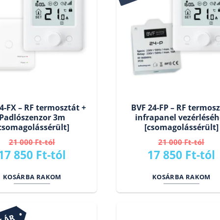
4-FX – RF termosztát +
BVF 24-FP – RF termosz
Padlószenzor 3m
infrapanel vezérléséh
csomagolássérült]
[csomagolássérült]
21 000
Ft
21 000
Ft
Original
Current
Original
17 850
Ft
17 850
Ft
price
price
price
KOSÁRBA RAKOM
KOSÁRBA RAKOM
was:
is:
was:
i
21
17
21
000 Ft.
850 Ft.
000 Ft.