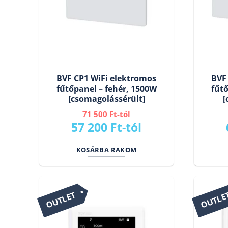
BVF CP1 WiFi elektromos
BVF
fűtőpanel – fehér, 1500W
fűtő
[csomagolássérült]
[
71 500
Ft
Original
Current
57 200
Ft
price
price
KOSÁRBA RAKOM
was:
is:
71
57
500 Ft.
200 Ft.
OUTLET
OUTLE