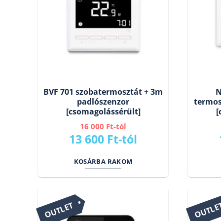
BVF 701 szobatermosztát + 3m
N
padlószenzor
termos
[csomagolássérült]
[
16 000
Ft
Original
Current
13 600
Ft
price
price
KOSÁRBA RAKOM
was:
is:
16
13
000 Ft.
600 Ft.
OUTLET
OUTLE