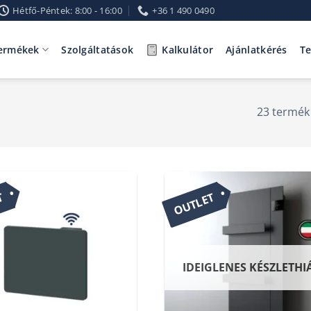
Hétfő-Péntek: 8:00 - 16:00
+36 1 490 0490
ermékek
Szolgáltatások
Kalkulátor
Ajánlatkérés
T
23 termék
T
OUTLET
IDEIGLENES KÉSZLETHI