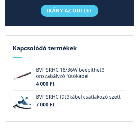
IRÁNY AZ OUTLET
Kapcsolódó termékek
BVF SRHC 18/36W beépíthető
önszabályzó fűtőkábel
4 000
Ft
BVF SRHC fűtőkábel csatlakozó szett
7 000
Ft