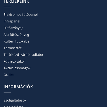
TERMÉKEINK
Elektromos fűtőpanel
Infrapanel
Fűtőszőnyeg
Alu fűtőszőnyeg
Kültéri fűtőkábel
Termosztát
Törölköző­szárító radiátor
Fűthető tükör
Akciós csomagok
Outlet
INFORMÁCIÓK
Szolgáltatások
Ajánlatkérés