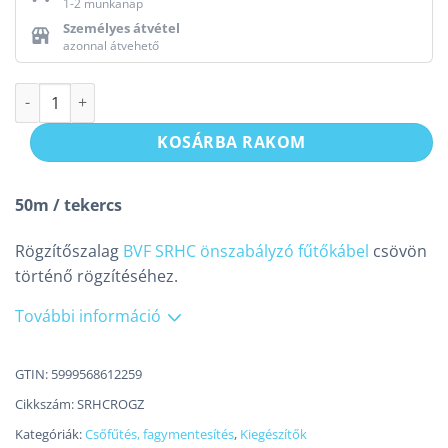
1-2 munkanap
Személyes átvétel
azonnal átvehető
Rögzítőszalag BVF SRHC fűtőkábelhez mennyiség
KOSÁRBA RAKOM
50m / tekercs
Rögzítőszalag
BVF SRHC önszabályzó fűtőkábel
csövön
történő rögzítéséhez.
További információ
GTIN: 5999568612259
Cikkszám:
SRHCROGZ
Kategóriák:
Csőfűtés, fagy­­mentesítés
,
Kiegészítők