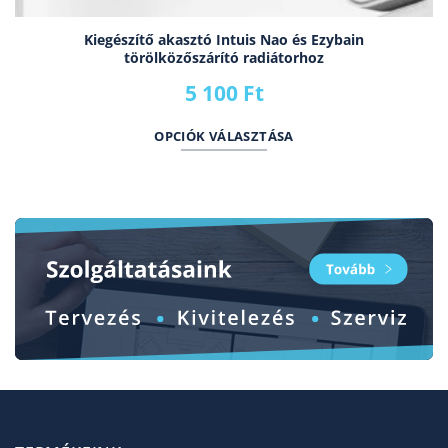
Kiegészítő akasztó Intuis Nao és Ezybain
törölközőszárító radiátorhoz
5 100
Ft
OPCIÓK VÁLASZTÁSA
Ennek
a
terméknek
több
variációja
van.
A
változatok
a
termékoldalon
választhatók
ki