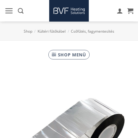
Skip
to
content
Shop
/
Kültéri fűtőkábel
/
Csőfűtés, fagy­­mentesítés
SHOP MENÜ