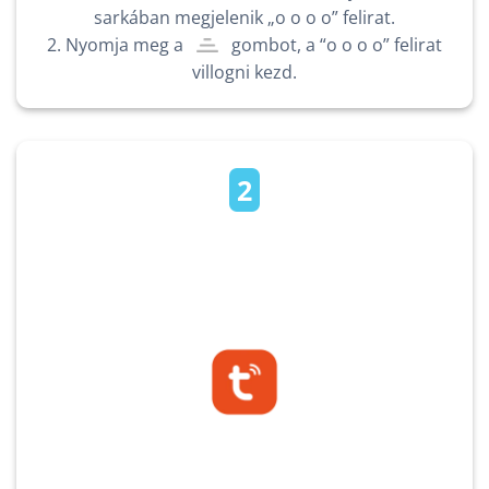
sarkában megjelenik „o o o o” felirat.
2. Nyomja meg a
gombot, a “o o o o” felirat
villogni kezd.
2