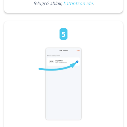
felugró ablak,
kattintson ide
.
5