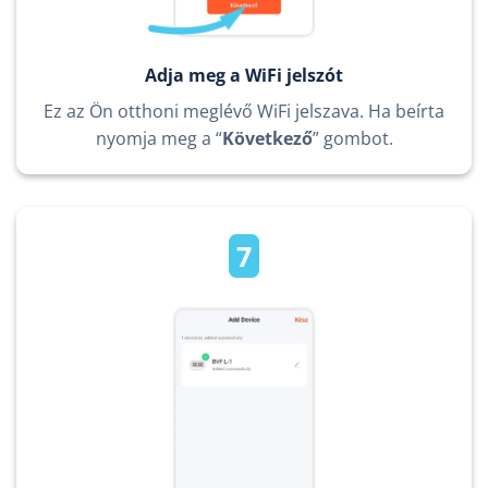
Adja meg a WiFi jelszót
Ez az Ön otthoni meglévő WiFi jelszava. Ha beírta
nyomja meg a “
Következő
” gombot.
7