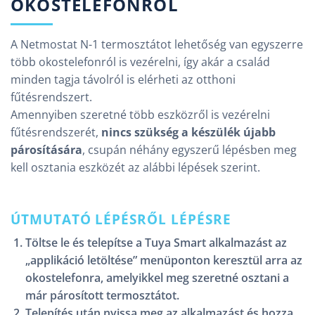
OKOSTELEFONRÓL
A Netmostat N-1 termosztátot lehetőség van egyszerre
több okostelefonról is vezérelni, így akár a család
minden tagja távolról is elérheti az otthoni
fűtésrendszert.
Amennyiben szeretné több eszközről is vezérelni
fűtésrendszerét,
nincs szükség a készülék újabb
párosítására
, csupán néhány egyszerű lépésben meg
kell osztania eszközét az alábbi lépések szerint.
ÚTMUTATÓ LÉPÉSRŐL LÉPÉSRE
Töltse le és telepítse a Tuya Smart alkalmazást az
„applikáció letöltése” menüponton keresztül arra az
okostelefonra, amelyikkel meg szeretné osztani a
már párosított termosztátot.
Telepítés után nyissa meg az alkalmazást és hozza