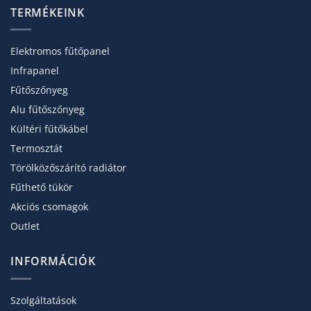
TERMÉKEINK
Elektromos fűtőpanel
Infrapanel
Fűtőszőnyeg
Alu fűtőszőnyeg
Kültéri fűtőkábel
Termosztát
Törölköző­szárító radiátor
Fűthető tükör
Akciós csomagok
Outlet
INFORMÁCIÓK
Szolgáltatások