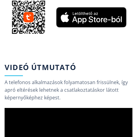
VIDEÓ ÚTMUTATÓ
A telefonos alkalmazások folyamatosan frissülnek, így
apró eltérések lehetnek a csatlakoztatáskor látott
képernyőképhez képest.