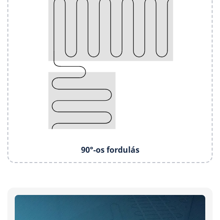
90°-os fordulás