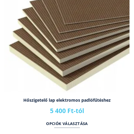
Hőszigetelő lap elektromos padlófűtéshez
5 400
Ft
-tól
OPCIÓK VÁLASZTÁSA
Ennek