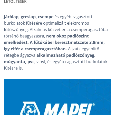
LETÖLTÉSEK
Járólap, greslap, csempe
és egyéb ragasztott
burkolatok fűtésére optimalizált elektromos
fűtőszőnyeg. Alkalmas közvetlen a csemperagasztóba
történő beágyazásra,
nem okoz padlószint
emelkedést. A fűtőkábel keresztmetszete 3,8mm,
így elfér a csemperagasztóban.
Aljzatkiegyenlítő
rétegbe ágyazva
alkalmazható padlószőnyeg,
műgyanta, pvc
, vinyl, és egyéb ragasztott burkolatok
fűtésre is.