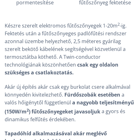
pormentesítése
fűtőszőnyeg fektetése
2
Készre szerelt elektromos fűtőszőnyegek 1-20m
-ig.
Fektetés után a fűtőszőnyeges padlófűtési rendszer
azonnal üzembe helyezhető, 2,5 méteres gyárilag
szerelt bekötő kábelének segítségével közvetlenül a
termosztátba köthető. A Twin-conductor
technológiának köszönhetően
csak egy oldalon
szükséges a csatlakoztatás.
Akár új építés akár csak egy burkolat csere alkalmával
könnyedén kivitelezhető.
Fürdőszobák esetében
a
valós hőigénytől függetlenül
a nagyobb teljesítményű
2
(150W/m
) fűtőszőnyegeket javasoljuk
a gyors és
dinamikus felfűtés érdekében.
Tapadóhíd alkalmazásával akár meglévő