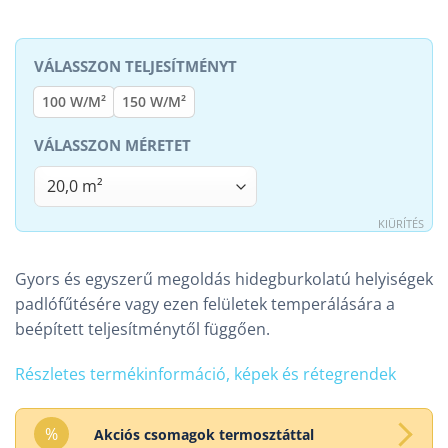
TELJESÍTMÉNY
100 W/M²
150 W/M²
MÉRET
KIÜRÍTÉS
Gyors és egyszerű megoldás hidegburkolatú helyiségek
padlófűtésére vagy ezen felületek temperálására a
beépített teljesítménytől függően.
Részletes termékinformáció, képek és rétegrendek
%
Akciós csomagok termosztáttal