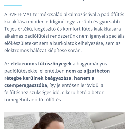
A BVF H-MAT termékcsalád alkalmazásával a padlófűtés
kialakítása minden eddiginél egyszerűbb és gyorsabb.
Teljes értékű, kiegészítő és komfort fűtés kialakítására
alkalmas padlófűtési rendszerünk nem igényel speciális
előkészületeket sem a burkolatok elhelyezése, sem az
elektromos hálózat kiépítése során.
Az
elektromos fűtőszőnyegek
a hagyományos
padlófűtésekkel ellentétben
nem az aljzatbeton
rétegbe kerülnek beágyazása, hanem a
csemperagasztóba
, így jelentősen lerövidül a
felfűtéshez szükséges idő, elkerülhető a beton
tömegéből adódó túlfűtés.