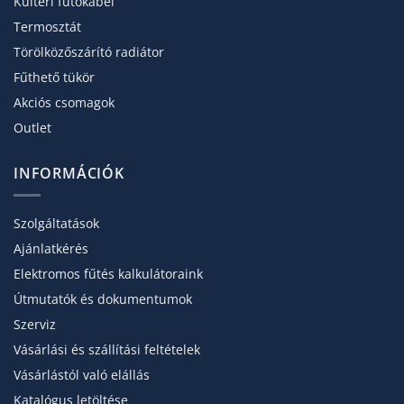
Kültéri fűtőkábel
Termosztát
Törölköző­szárító radiátor
Fűthető tükör
Akciós csomagok
Outlet
INFORMÁCIÓK
Szolgáltatások
Ajánlatkérés
Elektromos fűtés kalkulátoraink
Útmutatók és dokumentumok
Szerviz
Vásárlási és szállítási feltételek
Vásárlástól való elállás
Katalógus letöltése