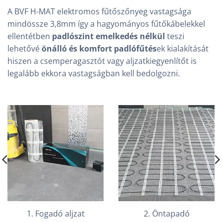
A BVF H-MAT elektromos fűtőszőnyeg vastagsága
mindössze 3,8mm így a hagyományos fűtőkábelekkel
ellentétben
padlószint emelkedés nélkül
teszi
lehetővé
önálló és komfort padlófűtés
ek kialakítását
hiszen a csemperagasztót vagy aljzatkiegyenlítőt is
legalább ekkora vastagságban kell bedolgozni.
1. Fogadó aljzat
2. Öntapadó