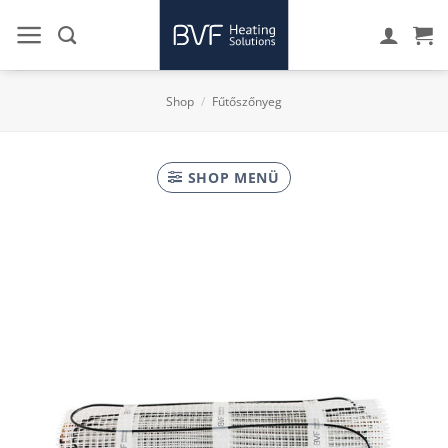
Skip
to
content
Shop
/
Fűtőszőnyeg
SHOP MENÜ