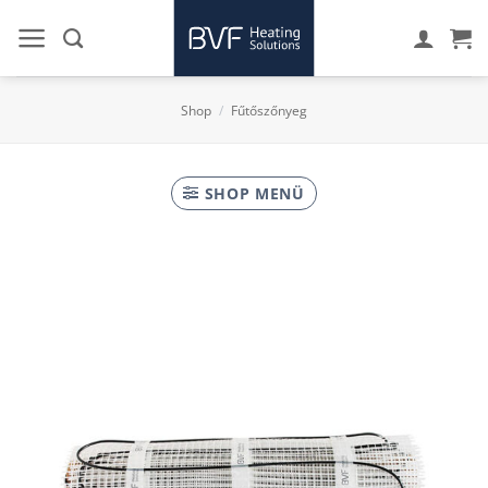
Skip
to
content
Shop
/
Fűtőszőnyeg
SHOP MENÜ