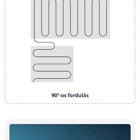
90°-os fordulás