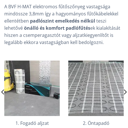
A BVF H-MAT elektromos fűtőszőnyeg vastagsága
mindössze 3,8mm így a hagyományos fűtőkábelekkel
ellentétben
padlószint emelkedés nélkül
teszi
lehetővé
önálló és komfort padlófűtés
ek kialakítását
hiszen a csemperagasztót vagy aljzatkiegyenlítőt is
legalább ekkora vastagságban kell bedolgozni.
1. Fogadó aljzat
2. Öntapadó