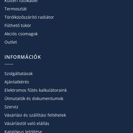
Kültéri fűtőkábel
Termosztát
Törölköző­szárító radiátor
Fűthető tükör
Akciós csomagok
Outlet
INFORMÁCIÓK
Szolgáltatások
Ajánlatkérés
Elektromos fűtés kalkulátoraink
Útmutatók és dokumentumok
Szerviz
Vásárlási és szállítási feltételek
Vásárlástól való elállás
Katalógus letöltése