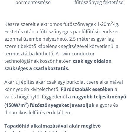
pormentesítése
fűtőszőnyeg fektetése
2
Készre szerelt elektromos fűtőszőnyegek 1-20m
-ig.
Fektetés után a fűtőszőnyeges padlófűtési rendszer
azonnal üzembe helyezhető, 2,5 méteres gyárilag
szerelt bekötő kábelének segítségével közvetlenül a
termosztátba köthető. A Twin-conductor
technológiának köszönhetően
csak egy oldalon
szükséges a csatlakoztatás.
Akár új építés akár csak egy burkolat csere alkalmával
könnyedén kivitelezhető.
Fürdőszobák esetében
a
valós hőigénytől függetlenül
a nagyobb teljesítményű
2
(150W/m
) fűtőszőnyegeket javasoljuk
a gyors és
dinamikus felfűtés érdekében.
Tapadóhíd alkalmazásával akár meglévő