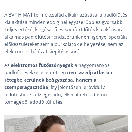
A BVF H-MAT termékcsalád alkalmazásával a padlófűtés
kialakítása minden eddiginél egyszerűbb és gyorsabb.
Teljes értékű, kiegészítő és komfort fűtés kialakítására
alkalmas padlófűtési rendszerünk nem igényel speciális
előkészületeket sem a burkolatok elhelyezése, sem az
elektromos hálózat kiépítése során.
Az
elektromos fűtőszőnyegek
a hagyományos
padlófűtésekkel ellentétben
nem az aljzatbeton
rétegbe kerülnek beágyazása, hanem a
csemperagasztóba
, így jelentősen lerövidül a
felfűtéshez szükséges idő, elkerülhető a beton
tömegéből adódó túlfűtés.