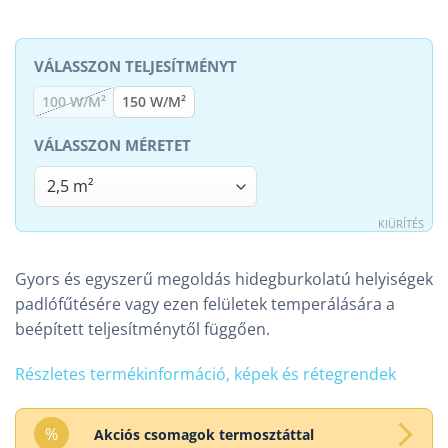
TELJESÍTMÉNY
100 W/M²
150 W/M²
MÉRET
KIÜRÍTÉS
Gyors és egyszerű megoldás hidegburkolatú helyiségek
padlófűtésére vagy ezen felületek temperálására a
beépített teljesítménytől függően.
Részletes termékinformáció, képek és rétegrendek
%
Akciós csomagok termosztáttal