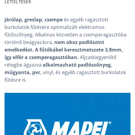
LETÖLTÉSEK
Járólap, greslap, csempe
és egyéb ragasztott
burkolatok fűtésére optimalizált elektromos
fűtőszőnyeg. Alkalmas közvetlen a csemperagasztóba
történő beágyazásra,
nem okoz padlószint
emelkedést. A fűtőkábel keresztmetszete 3,8mm,
így elfér a csemperagasztóban.
Aljzatkiegyenlítő
rétegbe ágyazva
alkalmazható padlószőnyeg,
műgyanta, pvc
, vinyl, és egyéb ragasztott burkolatok
fűtésre is.