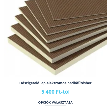
Hőszigetelő lap elektromos padlófűtéshez
5 400
Ft
-tól
OPCIÓK VÁLASZTÁSA
Ennek