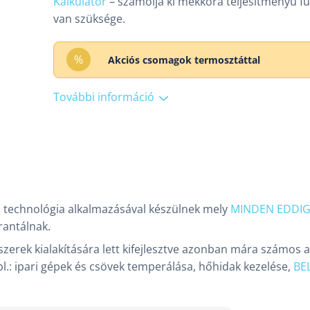
Kalkulátor
– számolja ki mekkora teljesítményű f
van szüksége.
%
Akciós csomagok termosztáttal
További információ
) technológia alkalmazásával készülnek mely
MINDEN EDDIG
rantálnak.
zerek kialakítására lett kifejlesztve azonban mára számos 
pl.: ipari gépek és csövek temperálása, hőhidak kezelése,
BE