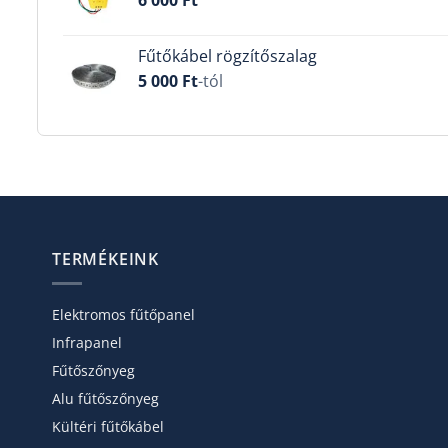
Fűtőkábel rögzítőszalag
5 000
Ft
-tól
TERMÉKEINK
Elektromos fűtőpanel
Infrapanel
Fűtőszőnyeg
Alu fűtőszőnyeg
Kültéri fűtőkábel