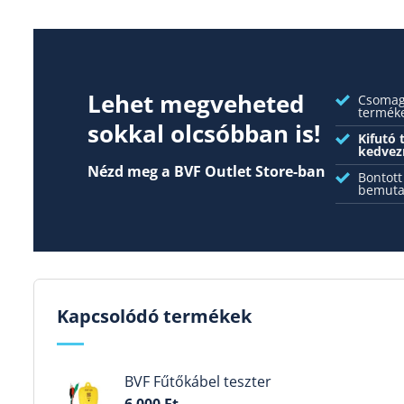
Lehet megveheted
Csomago
termék
sokkal olcsóbban is!
Kifutó
kedvez
Nézd meg a BVF Outlet Store-ban
Bontott
bemuta
Kapcsolódó termékek
BVF Fűtőkábel teszter
6 000
Ft