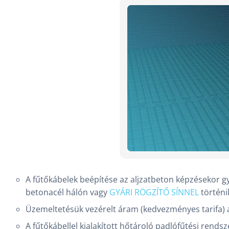
A fűtőkábelek beépítése az aljzatbeton képzésekor gy
betonacél hálón vagy
GYÁRI RÖGZÍTŐ SÍNNEL
történi
Üzemeltetésük vezérelt áram (kedvezményes tarifa)
A fűtőkábellel kialakított hőtároló padlófűtési rendsz