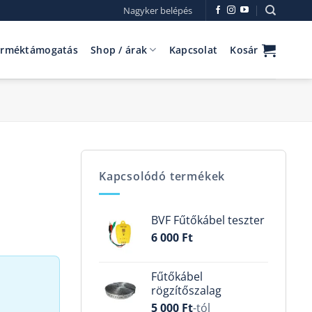
Nagyker belépés
erméktámogatás
Shop / árak
Kapcsolat
Kosár
Kapcsolódó termékek
BVF Fűtőkábel teszter
6 000
Ft
Fűtőkábel
rögzítőszalag
5 000
Ft
-tól