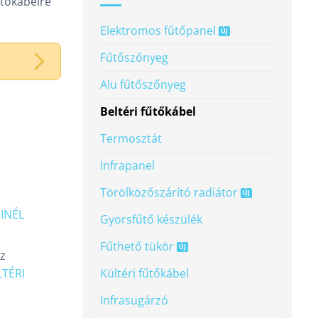
űtőkábelre
Elektromos fűtőpanel
Fűtőszőnyeg
Alu fűtőszőnyeg
Beltéri fűtőkábel
Termosztát
Infrapanel
Törölköző­szárító radiátor
INÉL
Gyorsfűtő készülék
Fűthető tükör
az
Kültéri fűtőkábel
LTÉRI
Infrasugárzó