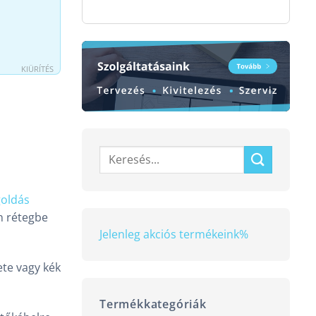
KIÜRÍTÉS
Keresés
a
következőre:
oldás
n rétegbe
Jelenleg akciós termékeink
%
ete vagy kék
Termékkategóriák