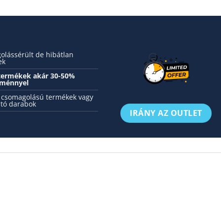
lássérült de hibátlan
ek
 termékek akár 30-50%
ménnyel
 csomagolású termékek vagy
tó darabok
IRÁNY AZ OUTLET