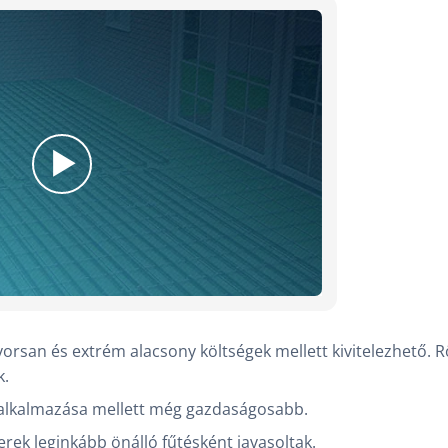
orsan és extrém alacsony költségek mellett kivitelezhető. R
k.
 alkalmazása mellett még gazdaságosabb.
erek leginkább önálló fűtésként javasoltak.