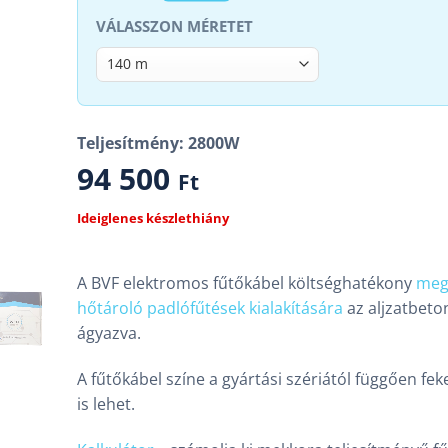
MÉRET
Teljesítmény: 2800W
94 500
Ft
Ideiglenes készlethiány
A BVF elektromos fűtőkábel költséghatékony
meg
hőtároló padlófűtések kialakítására
az aljzatbeto
ágyazva.
A fűtőkábel színe a gyártási szériától függően fek
is lehet.