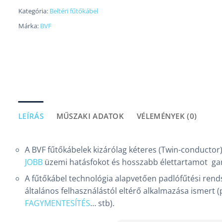
Kategória:
Beltéri fűtőkábel
Márka:
BVF
LEÍRÁS
MŰSZAKI ADATOK
VÉLEMÉNYEK (0)
A BVF fűtőkábelek kizárólag kéteres (Twin-conductor
JOBB
üzemi hatásfokot és hosszabb élettartamot ga
A fűtőkábel technológia alapvetően padlófűtési rends
általános felhasználástól eltérő alkalmazása ismert (
FAGYMENTESÍTÉS
… stb).