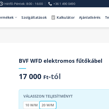
Hétfő-Péntek: 8:00 - 16:00
+36 1 490 0490
ermékek
Szolgáltatások
Kalkulátor
Ajánlatkérés
T
BVF WFD elektromos fűtőkábel
17 000
-tól
Ft
TELJESÍTMÉNY
10 W/M
20 W/M